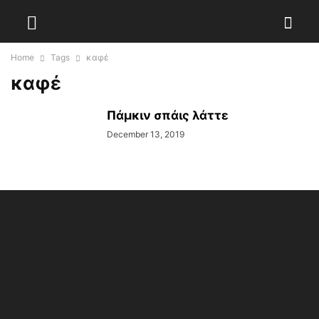
Home
Tags
καφέ
καφέ
Πάμκιν σπάις λάττε
December 13, 2019