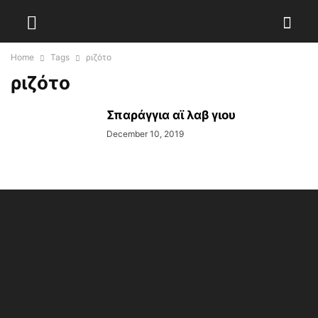
Home
Tags
ριζότο
ριζότο
Σπαράγγια αϊ λαβ γιου
December 10, 2019