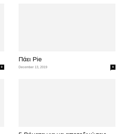
Πάει Pie
0
December 13, 2019
0