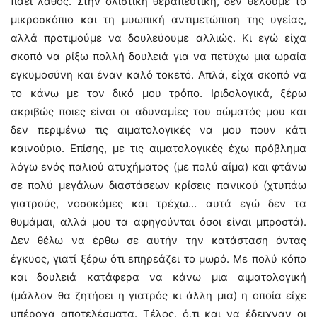
πάει λάθος. Στην ολιστική θεραπευτική, δεν θέλουμε το
μικροσκόπιο και τη μυωπική αντιμετώπιση της υγείας,
αλλά προτιμούμε να δουλεύουμε αλλιώς. Κι εγώ είχα
σκοπό να ρίξω πολλή δουλειά για να πετύχω μια ωραία
εγκυμοσύνη και έναν καλό τοκετό. Απλά, είχα σκοπό να
το κάνω με τον δικό μου τρόπο. Ιριδολογικά, ξέρω
ακριβώς ποιες είναι οι αδυναμίες του σώματός μου και
δεν περιμένω τις αιματολογικές να μου πουν κάτι
καινούριο. Επίσης, με τις αιματολογικές έχω πρόβλημα
λόγω ενός παλιού ατυχήματος (με πολύ αίμα) και φτάνω
σε πολύ μεγάλων διαστάσεων κρίσεις πανικού (χτυπάω
γιατρούς, νοσοκόμες και τρέχω… αυτά εγώ δεν τα
θυμάμαι, αλλά μου τα αφηγούνται όσοι είναι μπροστά).
Δεν θέλω να έρθω σε αυτήν την κατάσταση όντας
έγκυος, γιατί ξέρω ότι επηρεάζει το μωρό. Με πολύ κόπο
και δουλειά κατάφερα να κάνω μια αιματολογική
(μάλλον θα ζητήσει η γιατρός κι άλλη μια) η οποία είχε
υπέροχα αποτελέσματα. Τέλος, ό,τι και να έδειχναν οι