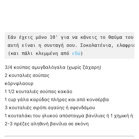
Εάν έχεις μόνο 10' για να κάνεις το θαύμα του α
αυτή είναι η συνταγή σου. Σοκολατένια, ελαφριά,
(και πάλι κλεμμένη από 
εδώ
)
3/4 κούπας αμυγδαλόγαλα (χωρίς ζάχαρη)
2 κουταλιές σούπας
κόρνφλαουρ
1 1/2 κουταλιές σούπας κακάο
1 cup γάλα καρύδας πλήρες και από κονσέρβα
3 κουταλιές σιρόπι αγαύης ή σφενδάμου
1 κουταλάκι του γλυκού απόσταγμα βανίλιας ή 1 χημική ή
2-3 πρέζες αληθινή βανίλια σε σκόνη