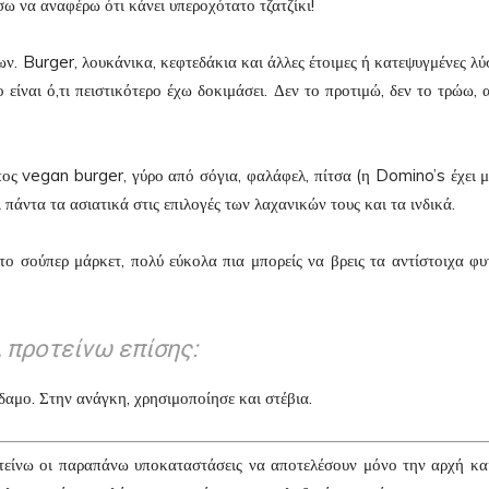
σω να αναφέρω ότι κάνει υπεροχότατο τζατζίκι!
ν. Burger, λουκάνικα, κεφτεδάκια και άλλες έτοιμες ή κατεψυγμένες λύσ
ίναι ό,τι πειστικότερο έχω δοκιμάσει. Δεν το προτιμώ, δεν το τρώω, 
πος vegan burger, γύρο από σόγια, φαλάφελ, πίτσα (η Domino’s έχει μ
άντα τα ασιατικά στις επιλογές των λαχανικών τους και τα ινδικά.
ο σούπερ μάρκετ, πολύ εύκολα πια μπορείς να βρεις τα αντίστοιχα φυ
, προτείνω επίσης:
νδαμο. Στην ανάγκη, χρησιμοποίησε και στέβια.
οτείνω οι παραπάνω υποκαταστάσεις να αποτελέσουν μόνο την αρχή και