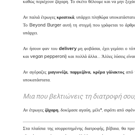
καθώς περιέχουν ζάχαρη. Το σκέτο θέλουμε και να μην ξεχά
Αν παλιά έτρωγες
κρεατικά
, υπάρχει πληθώρα υποκατάστατω
Το Beyond Burger αυτή τη στιγμή που γράφεται το άρθρο ε
υπάρχει.
Αν ήσουν φαν του
delivery
μη φοβάσαι, έχει γεμίσει ο τό
και vegan pepperoni) και πολλά άλλα… Άλλες λύσεις είναι π
Αν αγόραζες
μαγιονέζα, παρμεζάνα, κρέμα γάλακτος
από τ
υποκατάστατα.
Μια που βελτιώνεις τη διατροφή σου
Αν έτρωγες
ζάχαρη
, δοκίμασε αγαύη, μέλι*, σιρόπι από σφέ
Στα πλαίσια της ισορροπημένης διατροφής, βέβαια, θα πρ