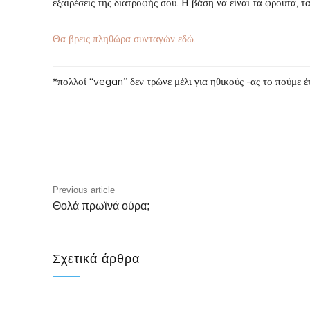
εξαιρέσεις της διατροφής σου. Η βάση να είναι τα φρούτα, τ
Θα βρεις πληθώρα συνταγών εδώ.
*πολλοί “vegan” δεν τρώνε μέλι για ηθικούς -ας το πούμε έ
Facebo
Share
Previous article
Θολά πρωϊνά ούρα;
Σχετικά άρθρα