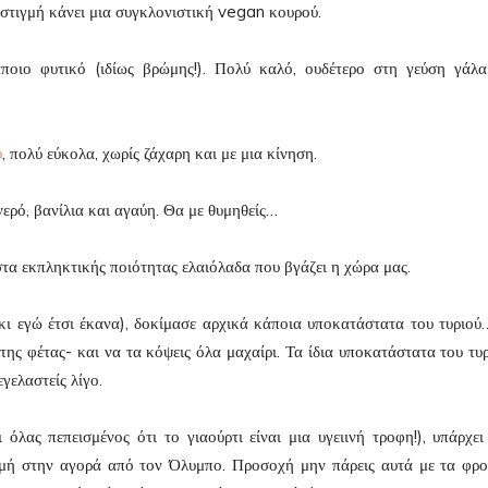
στιγμή κάνει μια συγκλονιστική vegan κουρού.
οιο φυτικό (ιδίως βρώμης!). Πολύ καλό, ουδέτερο στη γεύση γάλα
υ
, πολύ εύκολα, χωρίς ζάχαρη και με μια κίνηση.
ερό, βανίλια και αγαύη. Θα με θυμηθείς…
στα εκπληκτικής ποιότητας ελαιόλαδα που βγάζει η χώρα μας.
 κι εγώ έτσι έκανα), δοκίμασε αρχικά κάποια υποκατάστατα του τυριού
 της φέτας- και να τα κόψεις όλα μαχαίρι. Τα ίδια υποκατάστατα του τυρ
εγελαστείς λίγο.
όλας πεπεισμένος ότι το γιαούρτι είναι μια υγειινή τροφη!), υπάρχει
μή στην αγορά από τον Όλυμπο. Προσοχή μην πάρεις αυτά με τα φρο