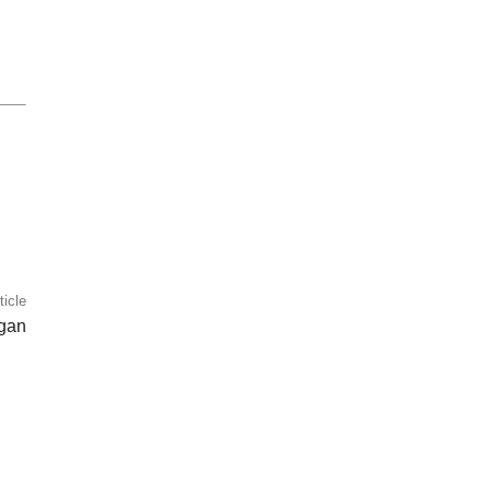
ticle
egan