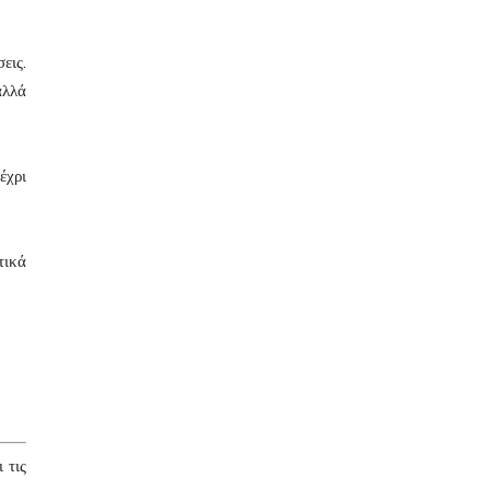
εις.
αλλά
έχρι
τικά
 τις