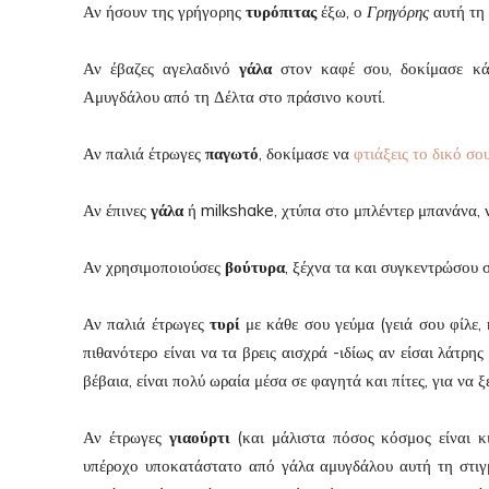
Αν ήσουν της γρήγορης
τυρόπιτας
έξω, ο
Γρηγόρης
αυτή τη 
Αν έβαζες αγελαδινό
γάλα
στον καφέ σου, δοκίμασε κάπ
Αμυγδάλου από τη Δέλτα στο πράσινο κουτί.
Αν παλιά έτρωγες
παγωτό
, δοκίμασε να
φτιάξεις το δικό σο
Αν έπινες
γάλα
ή milkshake, χτύπα στο μπλέντερ μπανάνα, ν
Αν χρησιμοποιούσες
βούτυρα
, ξέχνα τα και συγκεντρώσου 
Αν παλιά έτρωγες
τυρί
με κάθε σου γεύμα (γειά σου φίλε,
πιθανότερο είναι να τα βρεις αισχρά -ιδίως αν είσαι λάτρης
βέβαια, είναι πολύ ωραία μέσα σε φαγητά και πίτες, για να ξ
Αν έτρωγες
γιαούρτι
(και μάλιστα πόσος κόσμος είναι κι 
υπέροχο υποκατάστατο από γάλα αμυγδάλου αυτή τη στιγ