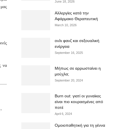
June 18, 2026
 μας
Αλλεργίες κατά την
Αφάρμακο Θεραπευτική
March 10, 2026
ονλι φανζ και σεξουαλική
ινές
ενέργεια
September 16, 2025
ς να
Μήπως σε αρρωσταίνει η
μούχλα;
September 20, 2024
Burn out: γιατί οι γυναίκες
είναι πιο κουρασμένες από
ποτέ
ά-
April 6, 2024
Ομοιοπαθητική για τη γέννα