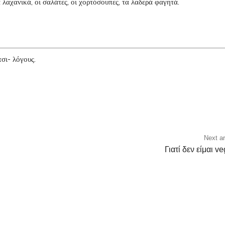
α λαχανικά, οι σαλάτες, οι χορτόσουπες, τα λαδερά φαγητά.
τσι- λόγους.
ok
Twitter
WhatsApp
Next ar
Γιατί δεν είμαι v