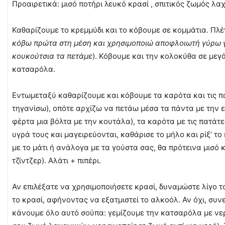
Προαιρετικά: μισό ποτήρι λευκό κρασί , σπιτικός ζωμός λαχ
Καθαρίζουμε το κρεμμύδι και το κόβουμε σε κομμάτια. Πλ
κόβω πρώτα στη μέση και χρησιμοποιώ αποφλοιωτή γύρω γ
κουκούτσια τα πετάμε
). Κόβουμε και την κολοκύθα σε μεγ
κατσαρόλα.
Εντωμεταξύ καθαρίζουμε και κόβουμε τα καρότα και τις πατ
τηγανίσω), οπότε αρχίζω να πετάω μέσα τα πάντα με την ε
φέρτα μια βόλτα με την κουτάλα), τα καρότα με τις πατάτ
υγρά τους και μαγειρεύονται, καθάρισε το μήλο και ρίξ’ το
με το μάτι ή ανάλογα με τα γούστα σας, θα πρότεινα μισό
τζίντζερ). Αλάτι + πιπέρι.
Αν επιλέξατε να χρησιμοποιήσετε κρασί, δυναμώστε λίγο το
το κρασί, αφήνοντας να εξατμιστεί το αλκοόλ. Αν όχι, συν
κάνουμε όλο αυτό σούπα: γεμίζουμε την κατσαρόλα με νερό