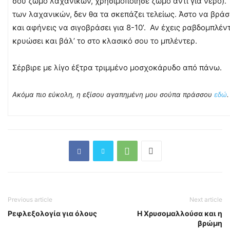
σου ζωμό λαχανικών, χρησιμοποίησε ζωμό αντί για νερό).
των λαχανικών, δεν θα τα σκεπάζει τελείως. Άστο να βράσ
και αφήνεις να σιγοβράσει για 8-10’. Αν έχεις ραβδομπλέντ
κρυώσει και βάλ’ το στο κλασικό σου το μπλέντερ.
Σέρβιρε με λίγο έξτρα τριμμένο μοσχοκάρυδο από πάνω.
Ακόμα πιο εύκολη, η εξίσου αγαπημένη μου σούπα πράσσου
εδώ
.
Previous article
Next article
Ρεφλεξολογία για όλους
Η Χρυσομαλλούσα και η
βρώμη